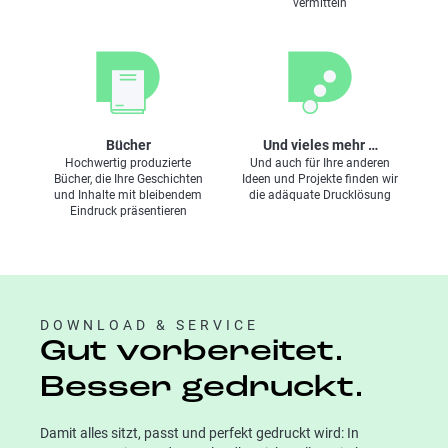
Kundenberaterin
Kundenberater
vermitteln
Fon +49 5251 153-317
Fon +49 5251 153-311
Mail
Mail
Markus Niggemeyer
Christoph Spitzenberg
Teamleitung Digitaldruck
Leitung Weiterverarbeitung
Fon 05215 153 377
Fon 05251 153 391
Bücher
Und vieles mehr …
Mail
Mail
Hochwertig produzierte
Und auch für Ihre anderen
Bücher, die Ihre Geschichten
Ideen und Projekte finden wir
und Inhalte mit bleibendem
die adäquate Drucklösung
Eindruck präsentieren
Eva Ramsel
Muhammed Sen
Kundenberaterin – derzeit
Kundenberater
in Elternzeit
Fon +49 5251 153-326
Mail
DOWNLOAD & SERVICE
Gut vorbereitet.
Besser gedruckt.
Damit alles sitzt, passt und perfekt gedruckt wird: In