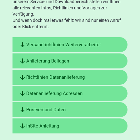
unserem Service- und Downloadbereich stellen wir Ihnen
alle relevanten Infos, Richtlinien und Vorlagen zur
Anna Tükenmez
Eduard Weber
Verfügung.
Kundenberaterin
Kundenberater
Und wenn doch mal etwas fehlt: Wir sind nur einen Anruf
Fon +49 5251 153-312
Fon +49 5251 153-318
oder Klick entfernt.
Mail
Mail
Versandrichtlinien Weiterverarbeiter
Anlieferung Beilagen
Richtlinien Datenanlieferung
Thomas Wiens
Tammo Wilm
Datenanlieferung Adressen
Kundenberater
Kundenberater
Fon +49 5251 153-319
Fon +49 5251 153-322
Postversand Daten
Mail
Mail
InSite Anleitung