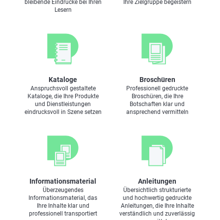
bleibende Eindrücke bei Ihren
Ihre Zielgruppe begeistern
Mail
Mail
Betriebsleitung
Stellv. Leitung
Lesern
Weiterverarbeitung
Fon 05251 153 380
Fon 05251 153 397
Mail
Mail
Stefan Rügge
Kataloge
Broschüren
Verkaufsleiter
Moritz Klein
Norbert Koch
Anspruchsvoll gestaltete
Professionell gedruckte
Kataloge, die Ihre Produkte
Broschüren, die Ihre
Kundenberater
Kundenberater
Fon +49 5251 153-310
und Dienstleistungen
Botschaften klar und
Mobil +49 170 713 96 76
Fon +49 5251 153-313
Fon +49 5251 153-315
eindrucksvoll in Szene setzen
ansprechend vermitteln
Mail
Mail
Mail
Ulrich Kloid
Suphi Mansuroglu
Teamleitung CTP
Versandleitung
Fon 05251 153 363
Fon 05251 153 370
Mail
Mail
Informationsmaterial
Anleitungen
Überzeugendes
Übersichtlich strukturierte
Informationsmaterial, das
und hochwertig gedruckte
Ihre Inhalte klar und
Anleitungen, die Ihre Inhalte
Julia Mangel
Ulrich Plöger
professionell transportiert
verständlich und zuverlässig