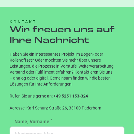
KONTAKT
Winfried Schröder
Kerstin Tholen
Wir freuen uns auf
Kundenberater
Kundenberaterin
Ihre Nachricht
Fon +49 5251 153-307
Fon +49 5251 153-325
Mail
Mail
Haben Sie ein interessantes Projekt im Bogen- oder
Rollenoffset? Oder möchten Sie mehr über unsere
Leistungen, die Prozesse in Vorstufe, Weiterverarbeitung,
Versand oder Fulfillment erfahren? Kontaktieren Sie uns
– analog oder digital. Gemeinsam finden wir die besten
Lösungen für Ihre Anforderungen!
Rufen Sie uns gerne an:
+49 5251 153-324
Adresse: Karl-Schurz-Straße 26, 33100 Paderborn
*
Name, Vorname