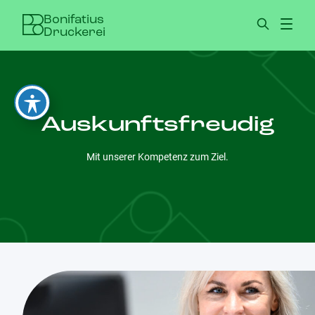
Skip to content
Bonifatius
Druckerei
Auskunftsfreudig
Mit unserer Kompetenz zum Ziel.
Leistungen
Nachhaltigkeit
Beratung
Über uns