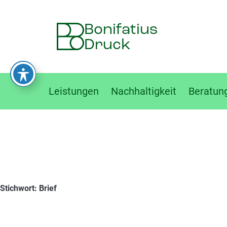
Skip to content
Bonifatius
Druck
Leistungen
Nachhaltigkeit
Beratun
Stichwort: Brief